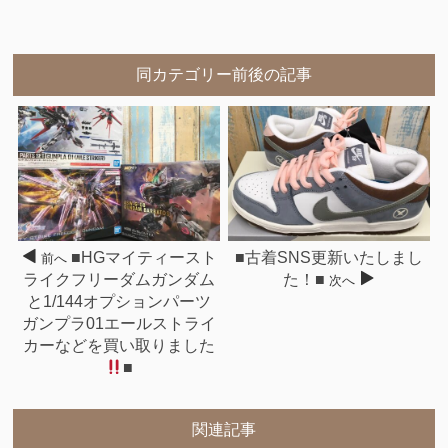
同カテゴリー前後の記事
■HGマイティースト
■古着SNS更新いたしまし
前へ
ライクフリーダムガンダム
た！■
次へ
と1/144オプションパーツ
ガンプラ01エールストライ
カーなどを買い取りました
■
関連記事