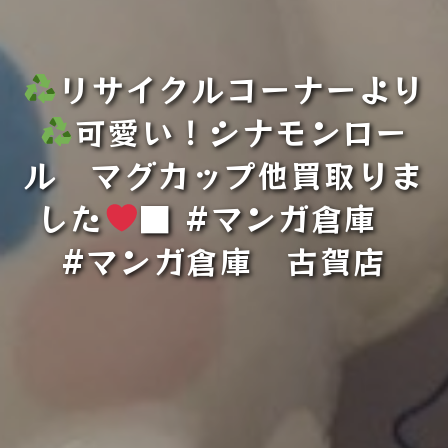
リサイクルコーナーより
可愛い！シナモンロー
ル マグカップ他買取りま
した
■ #マンガ倉庫
#マンガ倉庫 古賀店