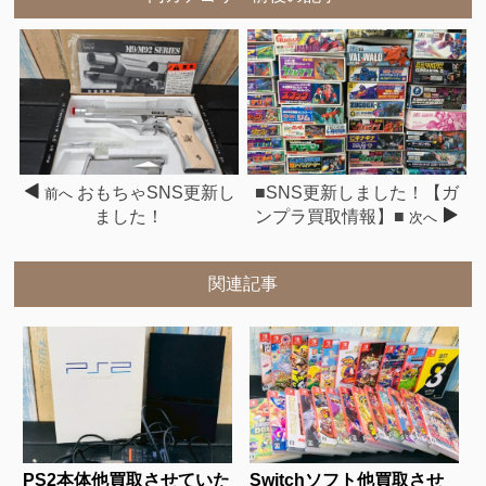
おもちゃSNS更新し
■SNS更新しました！【ガ
前へ
ました！
ンプラ買取情報】■
次へ
関連記事
PS2本体他買取させていた
Switchソフト他買取させ