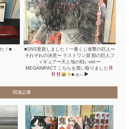
た！■
■SNS更新しました！一番くじ進撃の巨人〜
それぞれの決意〜 ラストワン賞 獣の巨人フ
ィギュア〜天と地の戦いver.〜
MEGAIMPACT こちらを買い取りました
■
次へ
関連記事