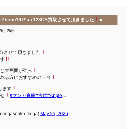
iPhone16 Plus 128GB買取させて頂きました
■
年5月25日
28GB買取させて頂きました
す
量と大画面が強み
れる方におすすめの一台
たします
せ
#マンガ倉庫
#古賀
#Apple
…
angasouko_koga)
May 25, 2026