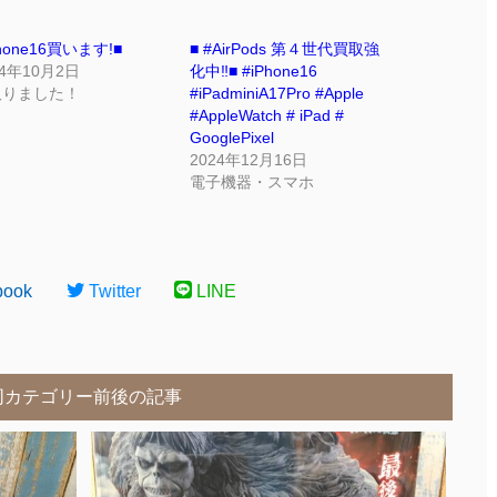
Phone16買います!■
■ #AirPods 第４世代買取強
24年10月2日
化中‼■ #iPhone16
取りました！
#iPadminiA17Pro #Apple
#AppleWatch # iPad #
GooglePixel
2024年12月16日
電子機器・スマホ
book
Twitter
LINE
同カテゴリー前後の記事