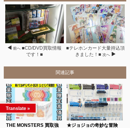
■CD/DVD買取情報
■テレホンカード大量持込頂
前へ
です！■
きました！■
次へ
関連記事
Translate »
THE MONSTERS 買取強
★ジョジョの奇妙な冒険