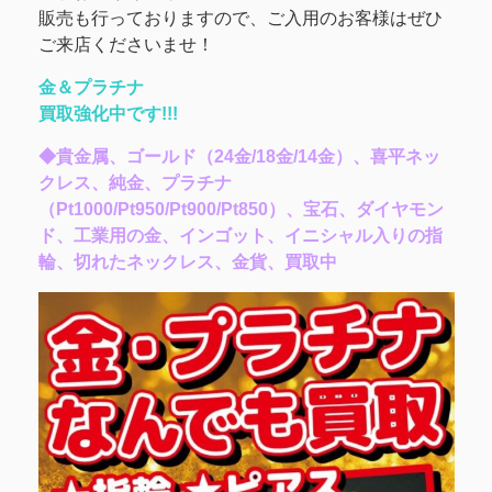
販売も行っておりますので、ご入用のお客様はぜひ
ご来店くださいませ！
金＆プラチナ
買取強化中です!!!
◆貴金属、ゴールド（24金/18金/14金）、喜平ネッ
クレス、純金、プラチナ
（Pt1000/Pt950/Pt900/Pt850）、宝石、ダイヤモン
ド、工業用の金、インゴット、イニシャル入りの指
輪、切れたネックレス、金貨、買取中