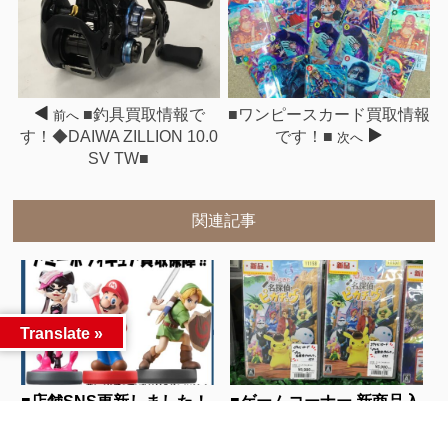
■釣具買取情報で
■ワンピースカード買取情報
前へ
す！◆DAIWA ZILLION 10.0
です！■
次へ
SV TW■
関連記事
Translate »
■店舗SNS更新しました！
■ゲームコーナー 新商品入
《ゲーム買取情...
荷しました！◇...