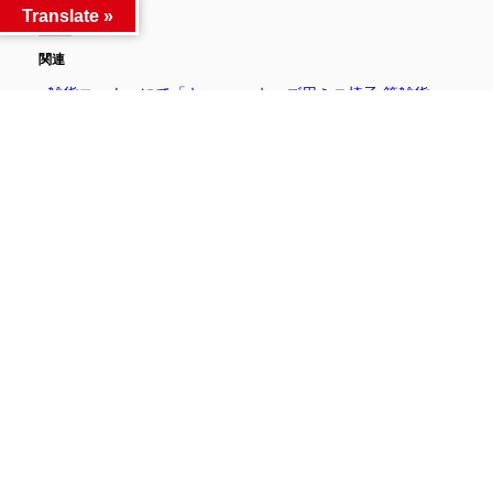
Translate »
関連
■雑貨コーナーにて「キュ
■キッズ用ミニ椅子 等雑貨
ーピー人形」を買い取らせ
買い取りました！■
て頂きました
■
2023年12月8日
2023年12月12日
買取りました！
買取りました！
■《家電》Bleed S Lite g02
を買い取らせて頂きました
■
2023年11月22日
電子機器・スマホ
Facebook
Twitter
LINE