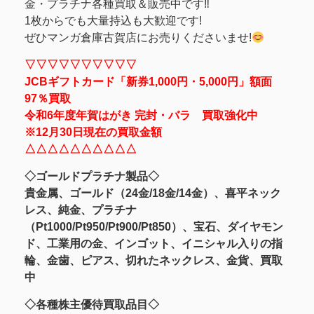
金・プラチナ各種買取＆販売中です‼
1枚からでも大量持込も大歓迎です!
ぜひマンガ倉庫古賀店にお売りくださいませ!
▽▽▽▽▽▽▽▽▽▽
JCBギフトカード「新券1,000円・5,000円」額面
97％買取
令和6年度年賀はがき 完封・バラ 買取強化中
※12月30日現在の買取金額
△△△△△△△△△△
◇ゴールドプラチナ製品◇
貴金属、ゴールド（24金/18金/14金）、喜平ネック
レス、純金、プラチナ
（Pt1000/Pt950/Pt900/Pt850）、宝石、ダイヤモン
ド、工業用の金、インゴット、イニシャル入りの指
輪、金歯、ピアス、切れたネックレス、金貨、買取
中
◇各種株主優待買取品目◇