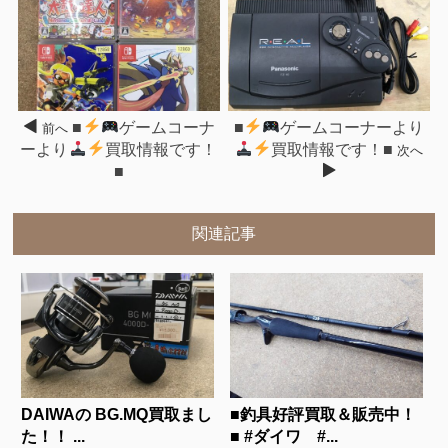
■
ゲームコーナ
■
ゲームコーナーより
前へ
ーより
買取情報です！
買取情報です！■
次へ
■
関連記事
DAIWAの BG.MQ買取まし
■釣具好評買取＆販売中！
た！！ ...
■ #ダイワ #...