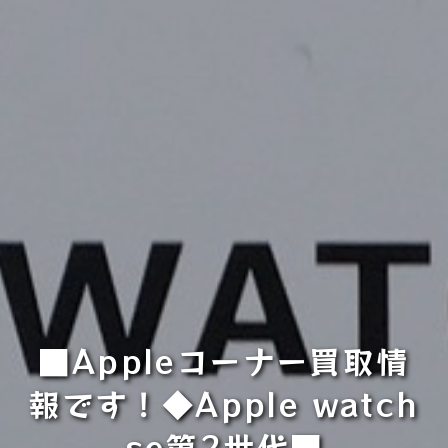
■Appleコーナー買取情
報です！◆Apple watch
se第2世代■