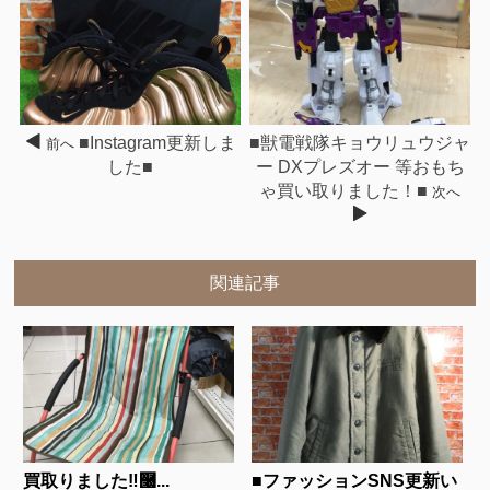
■Instagram更新しま
■獣電戦隊キョウリュウジャ
前へ
した■
ー DXプレズオー 等おもち
ゃ買い取りました！■
次へ
関連記事
買取りました‼࿠...
■ファッションSNS更新い