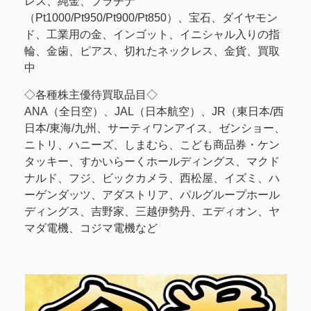
レス、純金、プラチナ
（Pt1000/Pt950/Pt900/Pt850）、宝石、ダイヤモン
ド、工業用の金、インゴット、イニシャル入りの指
輪、金歯、ピアス、切れたネックレス、金貨、買取
中
◇各種株主優待買取品目◇
ANA（全日空）、JAL（日本航空）、JR（東日本/西
日本/東海/九州、サーティワンアイス、ゼンショー、
ニトリ、ハニーズ、しまむら、こども商品券・ケン
タッキー、すかいらーくホールディングス、マクド
ナルド、フジ、ビックカメラ、西松屋、イズミ、ハ
ーゲンダッツ、アダストリア、パルグループホール
ディングス、吉野家、三越伊勢丹、エディオン、ヤ
マダ電機、コジマ電機など