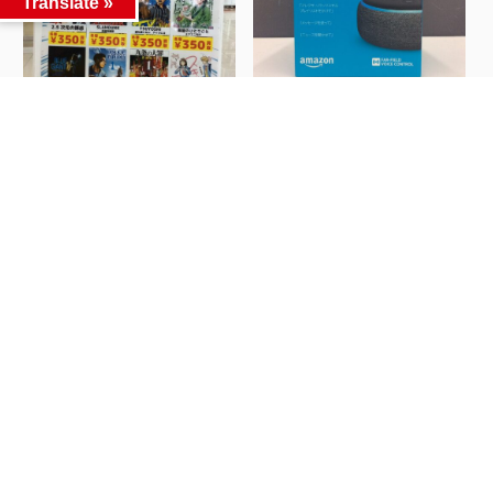
Translate »
★★今月のコミック強化買
家電コーナーより！
取情報です&#x...
Amazon echo...