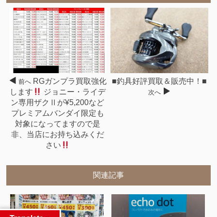
RGガンプラ買取強化
■釣具好評買取＆販売中！■
前へ
します
ジョニー・ライデ
次へ
ン専用ザクⅡが¥5,200など
プレミアムバンダイ限定も
対象になってますので是
非、当店にお持ち込みくだ
さい
関連記事