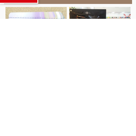
■JCBギフトカー
■FateのALTERジャンヌ・
前へ
ド、三井住友VJAギフトカ
ダルクやペルソナのねんど
ード、全国百貨店共通商品
ろいど、中野二乃の白無垢
券買取中！■
のスケールフィギュアなど
買い取りました
■
次へ
関連記事