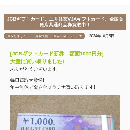
JCBギフトカード、三井住友VJAギフトカード、全国百
貨店共通商品券買取中！
2024年10月5日
買取りました！
買取情報
金券・金・プラチナ
[JCBギフトカード新券 額面1000円分]
大量に買い取りました!
ありがとうございます!
毎日買取大歓迎!
年中無休で金券金プラチナ買い取ります!