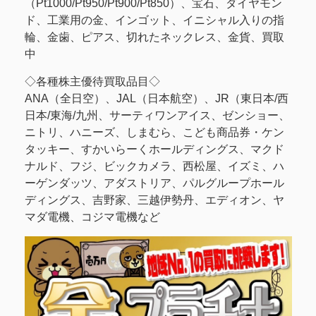
（Pt1000/Pt950/Pt900/Pt850）、宝石、ダイヤモン
ド、工業用の金、インゴット、イニシャル入りの指
輪、金歯、ピアス、切れたネックレス、金貨、買取
中
◇各種株主優待買取品目◇
ANA（全日空）、JAL（日本航空）、JR（東日本/西
日本/東海/九州、サーティワンアイス、ゼンショー、
ニトリ、ハニーズ、しまむら、こども商品券・ケン
タッキー、すかいらーくホールディングス、マクド
ナルド、フジ、ビックカメラ、西松屋、イズミ、ハ
ーゲンダッツ、アダストリア、パルグループホール
ディングス、吉野家、三越伊勢丹、エディオン、ヤ
マダ電機、コジマ電機など