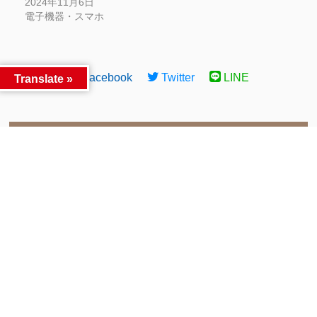
2024年11月6日
電子機器・スマホ
Facebook
Twitter
LINE
Translate »
同カテゴリー前後の記事
仮面ライダーガヴ
■金プラチナ買取金額 UP
前へ
食玩・ガシャポン ゴチゾ
中！■
次へ
ウお買い取りさせて頂きま
した〜