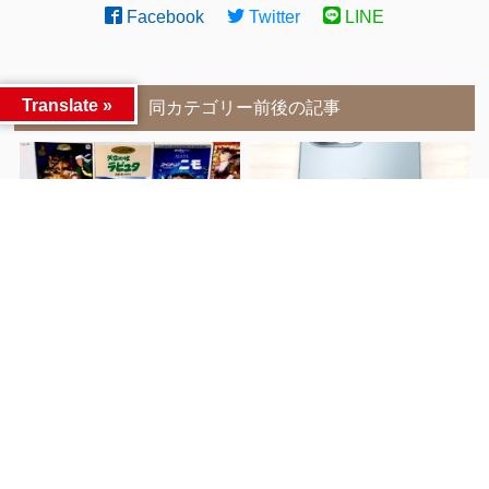
Facebook
Twitter
LINE
Translate »
同カテゴリー前後の記事
買取情報
■ #AirPods 第４世代買取強
前へ
#YOASOBI #yoasobi #米津
化中‼■ #iPhone16
#米津玄師 #CD #音楽 #紅白
#iPadminiA17Pro #Apple
#紅白歌合戦 #年末 #恒例 #
#AppleWatch #iPad
売るのも ＃買うのも #マン
#GooglePixel
次へ
ガ倉庫 #マンガ倉庫古賀店