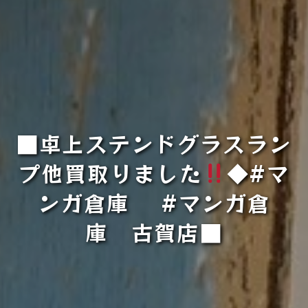
■卓上ステンドグラスラン
プ他買取りました
◆#マ
ンガ倉庫 #マンガ倉
庫 古賀店■