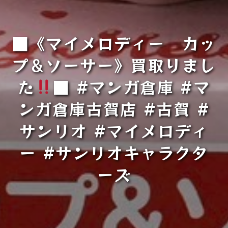
■《マイメロディー カッ
プ＆ソーサー》買取りまし
た
■ #マンガ倉庫 #マ
ンガ倉庫古賀店 #古賀 #
サンリオ #マイメロディ
ー #サンリオキャラクタ
ーズ