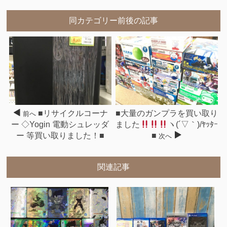
同カテゴリー前後の記事
■リサイクルコーナ
■大量のガンプラを買い取り
前へ
ー ◇Yogin 電動シュレッダ
ました
ヽ(´▽｀)/ﾔｯﾀｰ
ー 等買い取りました！■
■
次へ
関連記事