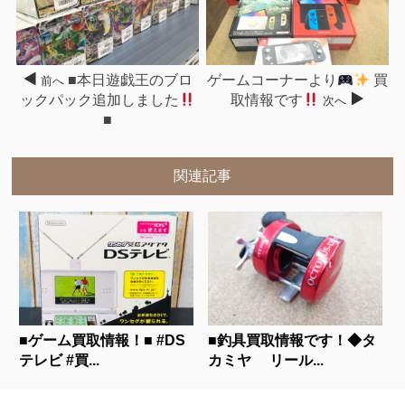
■本日遊戯王のブロ
ゲームコーナーより
買
前へ
ックパック追加しました
取情報です
次へ
■
関連記事
■ゲーム買取情報！■ #DS
■釣具買取情報です！◆タ
テレビ #買...
カミヤ リール...