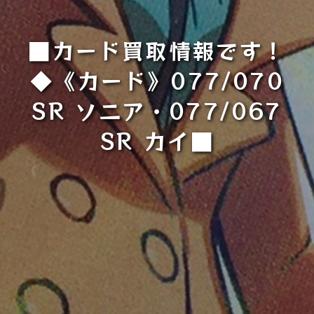
■カード買取情報です！
◆《カード》077/070
SR ソニア・077/067
SR カイ■