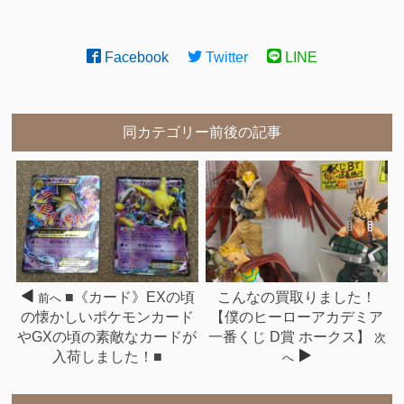
Facebook
Twitter
LINE
同カテゴリー前後の記事
■《カード》EXの頃
こんなの買取りました！
前へ
の懐かしいポケモンカード
【僕のヒーローアカデミア
やGXの頃の素敵なカードが
一番くじ D賞 ホークス】
次
入荷しました！■
へ