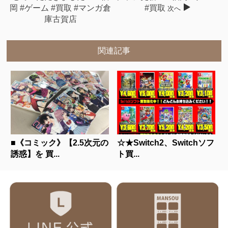
岡 #ゲーム #買取 #マンガ倉
#買取
次へ
庫古賀店
関連記事
■《コミック》【2.5次元の
☆★Switch2、Switchソフ
誘惑】を 買...
ト買...