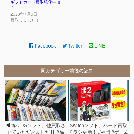
ギフトカード買取強化中!!!
◇
2023年7月9日
買取りました！
Facebook
Twitter
LINE
同カテゴリー前後の記事
DSソフト、他買取さ
Switchソフト、ハード買取
前へ
せていただきました
#福
チラシ更新！ #福岡 #ゲーム