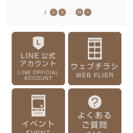
1
2
3
…
29
>