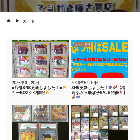
カード
おもちゃ
カード
ガチャ
イベント情報
カード
2026年6月20日
2026年6月19日
■店舗SNS更新しました！■
SNS更新しました！
【梅
キーBOXクジ情報
雨をぶっ飛ばせSALE開催
】
カード
カード