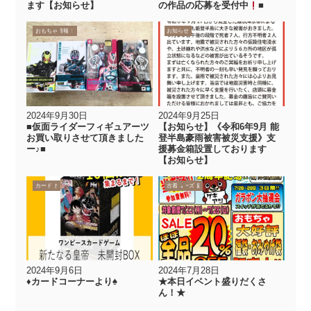
ます【お知らせ】
の作品の応募を受付中
■
買取りました！
イベント情報
お知らせ
おもちゃ
お知らせ
2024年9月30日
2024年9月25日
■仮面ライダーフィギュアーツ
【お知らせ】《令和6年9月 能
お買い取りさせて頂きました
登半島豪雨被害被災支援》支
ー♪■
援募金箱設置しております
【お知らせ】
new
買取情報
お知らせ
カード
new
イベント情報
お知らせ
おもちゃ
アミューズ
カード
ガチャ
ゲーム
古着
2024年9月6日
2024年7月28日
♦️カードコーナーより♠️
★本日イベント盛りだくさ
ん！★