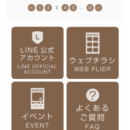
<
1
2
3
4
5
…
12
>