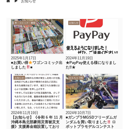
お知らせ
お知らせ
本・コミック・書籍
new
お知らせ
2025年1月17日
2024年11月19日
■お買い得
ワゴンコミック出
★PayPay使える様になりまし
しました
■
た‼★
new
お知らせ
イベント情報
お知らせ
おもちゃ
2024年11月19日
2024年10月7日
【お知らせ】《令和 6 年 11 月
■ガンプラMGSDフリーダムガ
沖縄本島北部豪雨災害被災支
ンダムを買い取りました
ロ
援》支援募金箱設置しており
ボットプラモデルコンテスト