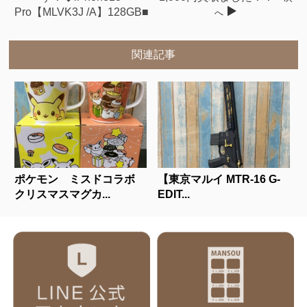
Pro【MLVK3J /A】128GB■
へ
関連記事
ポケモン ミスドコラボ
【東京マルイ MTR-16 G-
クリスマスマグカ...
EDIT...