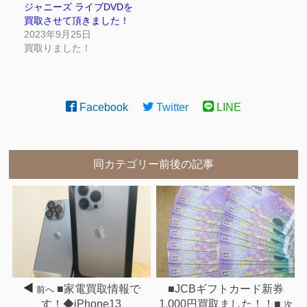
ジャニーズ ライブDVDを
買取させて頂きました！
2023年9月25日
買取りました！
Facebook
Twitter
LINE
同カテゴリー前後の記事
■家電買取情報で
■JCBギフトカード新券
前へ
す！◆iPhone13
1,000円買取ました！！■
次