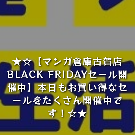
★☆【マンガ倉庫古賀店
BLACK FRIDAYセール開
催中】本日もお買い得なセ
ールをたくさん開催中で
す！☆★