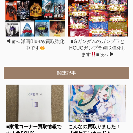
洋画Blu-ray買取強化
■Gガンダムのガンプラと
前へ
中です
HGUCガンプラ買取強化し
ます
■
次へ
関連記事
■家電コーナー買取情報で
こんなの買取りました！