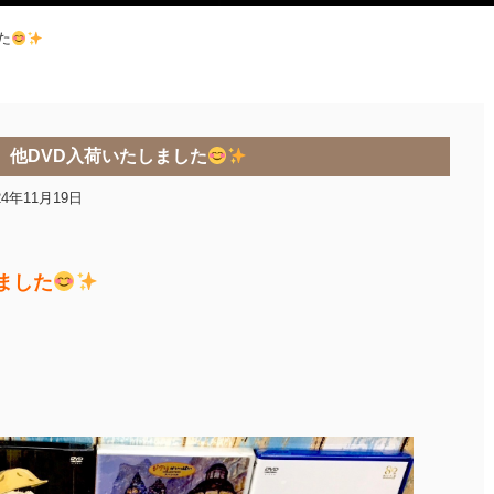
た
、他DVD入荷いたしました
24年11月19日
ました