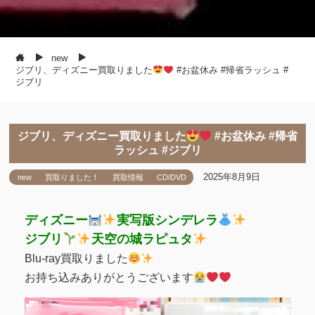
new
ジブリ、ディズニー買取りました
#お盆休み #帰省ラッシュ #
ジブリ
ジブリ、ディズニー買取りました
#お盆休み #帰省
ラッシュ #ジブリ
2025年8月9日
new
買取りました！
買取情報
CD/DVD
ディズニー
実写版シンデレラ
ジブリ
天空の城ラピュタ
Blu-ray買取りました
お持ち込みありがとうございます