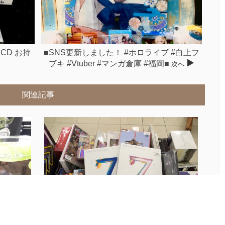
CD お持
■SNS更新しました！ #ホロライブ #白上フ
ブキ #Vtuber #マンガ倉庫 #福岡■
次へ
関連記事