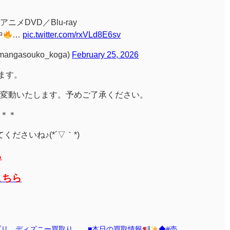
メDVD／Blu-ray
中
…
pic.twitter.com/rxVLd8E6sv
angasouko_koga)
February 25, 2026
ります。
変動いたします。予めご了承ください。
＊＊
ださいね♪(*´▽｀*)
ら
こちら
ブリ、ディズニー買取り
■本日の買取情報
◆#売