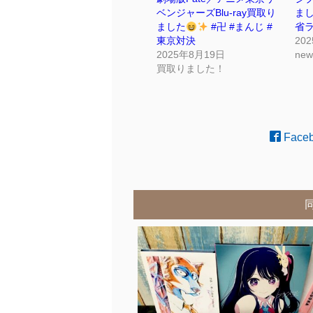
ベンジャーズBlu-ray買取り
ま
ました
#卍 #まんじ #
省ラ
東京対決
20
2025年8月19日
new
買取りました！
Face