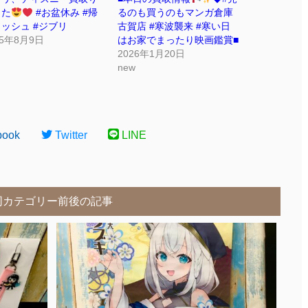
した
#お盆休み #帰
るのも買うのもマンガ倉庫
ッシュ #ジブリ
古賀店 #寒波襲来 #寒い日
25年8月9日
はお家でまったり映画鑑賞■
2026年1月20日
new
book
Twitter
LINE
同カテゴリー前後の記事