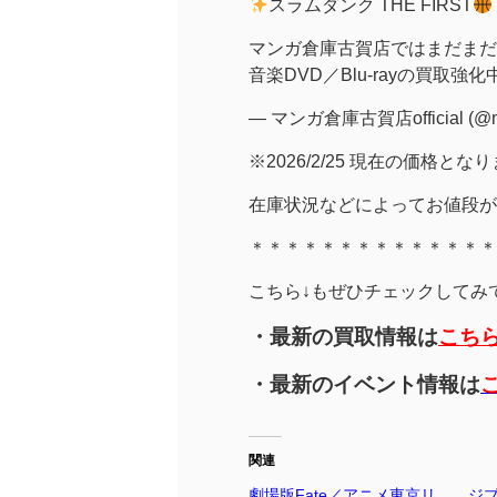
スラムダンク THE FIRST
マンガ倉庫古賀店ではまだまだアニ
音楽DVD／Blu-rayの買取強化
— マンガ倉庫古賀店official (@m
※2026/2/25 現在の価格とな
在庫状況などによってお値段が
＊＊＊＊＊＊＊＊＊＊＊＊＊＊
こちら↓もぜひチェックしてみてく
・最新の買取情報は
こち
・最新のイベント情報は
関連
劇場版Fate／アニメ東京リ
ジ