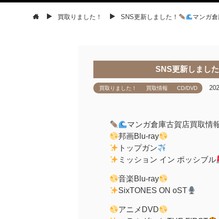
買取りました！
SNS更新しました！
マンガ倉
SNS更新しまし
20
買取りました！
買取情報
CD/DVD
マンガ倉庫古賀店買取情
邦画Blu-ray
トップガン
ミッション イン ポッシブル
音楽Blu-ray
SixTONES ON oST
アニメDVD