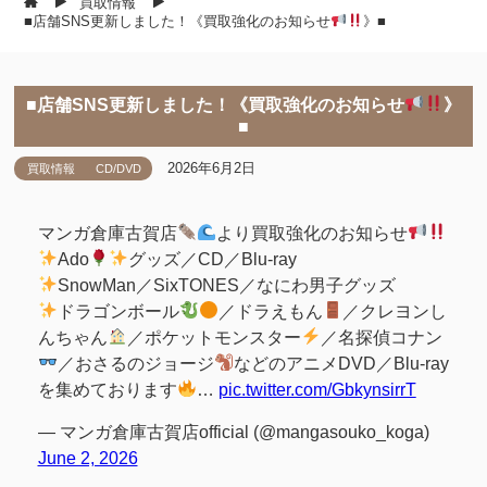
買取情報
■店舗SNS更新しました！《買取強化のお知らせ
》■
■店舗SNS更新しました！《買取強化のお知らせ
》
■
2026年6月2日
買取情報
CD/DVD
マンガ倉庫古賀店
より買取強化のお知らせ
Ado
グッズ／CD／Blu-ray
SnowMan／SixTONES／なにわ男子グッズ
ドラゴンボール
／ドラえもん
／クレヨンし
んちゃん
／ポケットモンスター
／名探偵コナン
／おさるのジョージ
などのアニメDVD／Blu-ray
を集めております
…
pic.twitter.com/GbkynsirrT
— マンガ倉庫古賀店official (@mangasouko_koga)
June 2, 2026