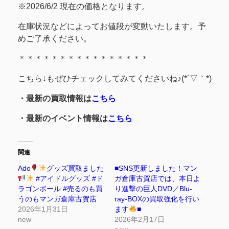
※2026/6/2 現在の価格となります。
在庫状況などによってお値段が変動いたします。予
めご了承ください。
＊＊＊＊＊＊＊＊＊＊＊＊＊＊＊＊
こちら↓もぜひチェックしてみてくださいね♪(*´▽｀*)
・最新の買取情報は
こちら
・最新のイベント情報は
こちら
関連
Ado
グッズ買取ました
■SNS更新しました！マン
#アイドルグッズ #ド
ガ倉庫古賀店では、本日よ
ラゴンボール #売るのも買
り進撃の巨人DVD／Blu-
うのもマンガ倉庫古賀店
ray-BOXの買取強化を行い
2026年1月31日
ます
■
new
2026年2月17日