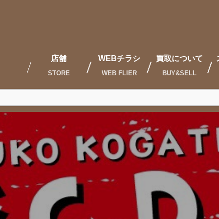
店舗
WEBチラシ
買取について
STORE
WEB FLIER
BUY&SELL