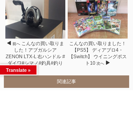
こんなの買い取りま
こんなの買い取りました！
前へ
した！アブガルシア
【PS5】 ディアブロ4・
ZENON LTX-L 右ハンドル #
【Switch】 ウイニングポス
ダイワ#シマノ#釣具#釣り
ト10
次へ
Translate »
関連記事