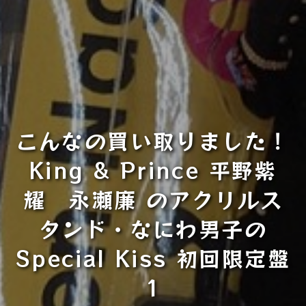
こんなの買い取りました！
King & Prince 平野紫
耀 永瀬廉 のアクリルス
タンド・なにわ男子の
Special Kiss 初回限定盤
1