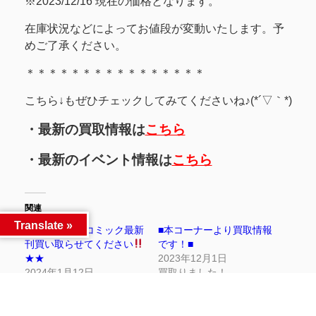
※2023/12/16 現在の価格となります。
在庫状況などによってお値段が変動いたします。予
めご了承ください。
＊＊＊＊＊＊＊＊＊＊＊＊＊＊＊＊
こちら↓もぜひチェックしてみてくださいね♪(*´▽｀*)
・最新の買取情報は
こちら
・最新のイベント情報は
こちら
関連
Translate »
★★
大人気コミック最新
■本コーナーより買取情報
刊買い取らせてください
です！■
★★
2023年12月1日
2024年1月12日
買取りました！
買取情報
■コミック買い取りまし