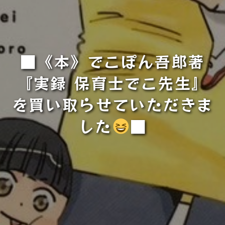
■《本》でこぽん吾郎著
『実録 保育士でこ先生』
を買い取らせていただきま
した
■