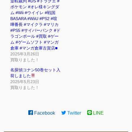
逆転裁判 #DS #ドラクエ #
ポケモン #オレ様キングダ
ム #Wii #ウイイレ #戦国
BASARA #WiiU #PS2 #喧
嘩番長 #マイクラ #マリカ
#PS5 #サイバーパンク #ド
ラゴンボール #買取 #ゲー
ム #ゲームソフト #マンガ
倉庫 #マンガ倉庫古賀店■
2025年3月26日
買取りました！
名探偵コナン50巻セット入
荷しました
2025年5月23日
買取りました！
Facebook
Twitter
LINE