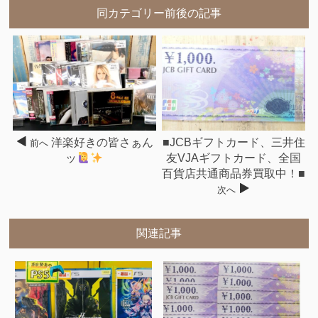
同カテゴリー前後の記事
洋楽好きの皆さぁん
■JCBギフトカード、三井住
前へ
ッ
友VJAギフトカード、全国
百貨店共通商品券買取中！■
次へ
関連記事