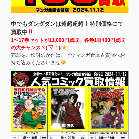
中でもダンダダンは超超超超
特別価格にて
買取中
1〜17巻セットが11,000円買取、各巻1冊400円買取
の大チャンスヽ(´▽｀)/
売却をご検討のかたは、ぜひマンガ倉庫古賀店へお
持ち込みくださいませ