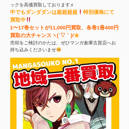
ックを高価買取しております♬
中でもダンダダンは超超超超
特別価格にて
買取中
1〜17巻セットが11,000円買取、各巻1冊400円
買取の大チャンスヽ(´▽｀)/
売却をご検討のかたは、ぜひマンガ倉庫古賀店へお
持ち込みくださいませ