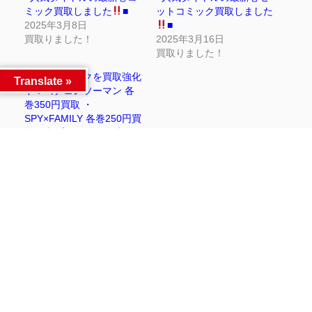
ミック買取しました
■
ットコミック買取しました
2025年3月8日
■
買取りました！
2025年3月16日
買取りました！
◆人気コミックを買取強化
Translate »
中！《チェンソーマン 各
巻350円買取 ・
SPY×FAMILY 各巻250円買
取 ・親愛なる僕へ殺意を
こめて 各巻400円買取》等
◆
2022年11月3日
買取情報
Facebook
Twitter
LINE
同カテゴリー前後の記事