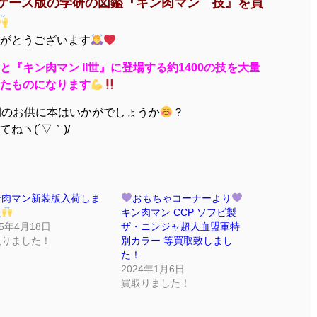
定ケース版の学研の図鑑『キン肉マン 技』を買
がとうございます
『キン肉マン II世』に登場する約1400の技を大量
たものになります
間のお供に本はいかがでしょうか
？
ねヽ(´▽｀)/
ン肉マン新装版入荷しま
おもちゃコーナーより
た
キン肉マン CCP ソフビ製
25年4月18日
ザ・ニンジャ超人血盟軍特
取りました！
別カラー 等買取致しまし
た！
2024年1月6日
買取りました！