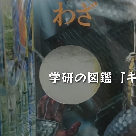
学研の図鑑『