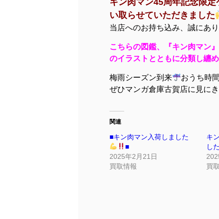
キン肉マン45周年記念限
い取らせていただきました
当店へのお持ち込み、誠にあり
こちらの図鑑、『キン肉マン』と
のイラストとともに分類し纏め
梅雨シーズン到来
おうち時
ぜひマンガ倉庫古賀店に見にきて
関連
■キン肉マン入荷しました
キ
■
し
2025年2月21日
20
買取情報
買