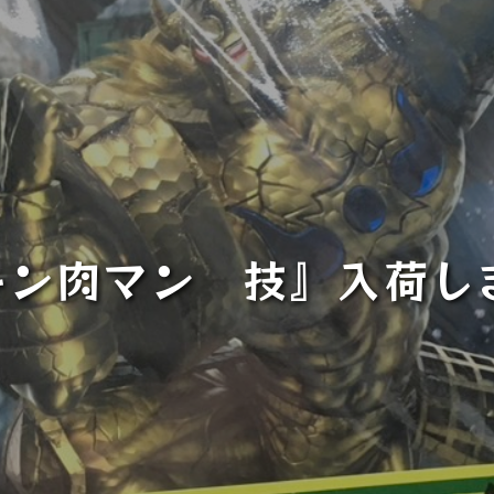
キン肉マン 技』入荷し