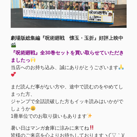
劇場版総集編『呪術廻戦 懐玉・玉折』好評上映中
『呪術廻戦』全30巻セットを買い取らせていただき
ましたっ
当店へのお持ち込み、誠にありがとうございます
まだ読んだ事がない方や、途中で読むのをやめてし
まった方、
ジャンプで全話読破した方もイッキ読みはいかがで
しょうか
1冊単位でのお取り扱いもあります
暑い日はマンガ倉庫に涼みに来てね
皆様のご来店を心よりお待ちしておりますヽ(´▽｀)/