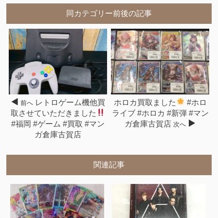
同カテゴリー前後の記事
レトロゲーム機他買
ホロカ買取ました
#ホロ
前へ
取させていただきました
ライブ #ホロカ #新弾 #マン
#福岡 #ゲーム #買取 #マン
ガ倉庫古賀店
次へ
ガ倉庫古賀店
関連記事