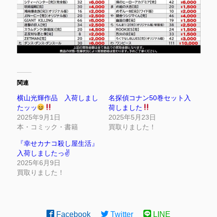
関連
横山光輝作品 入荷しまし
名探偵コナン50巻セット入
たッッ
荷しました
2025年9月1日
2025年5月23日
本・コミック・書籍
買取りました！
『幸せカナコ殺し屋生活』
入荷しましたっ✌️
2025年6月9日
買取りました！
Facebook
Twitter
LINE