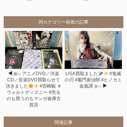
同カテゴリー前後の記事
アニメDVD／洋楽
LiSA買取ました
#鬼滅
前へ
CD／音楽DVD買取らせて
の刃 #竈門炭治郎 #ヒノカミ
頂きました
#宮崎駿 ＃
血風譚
次へ
ウォルトディズニー #売る
のも買うのもマンガ倉庫古
賀店
関連記事