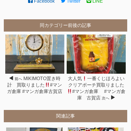
Facebook
Twitter
LINE
同カテゴリー前後の記事
MIKIMOTO置き時
大人気
一番くじほろよい
前へ
計 買取りました
#マン
クリアポーチ買取りました
ガ倉庫 #マンガ倉庫古賀店
#マンガ倉庫 #マンガ倉
庫 古賀店
次へ
関連記事