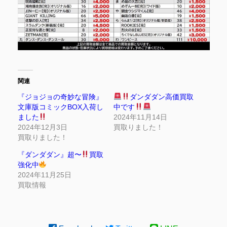
関連
『ジョジョの奇妙な冒険』
ダンダダン高価買取
文庫版コミックBOX入荷し
中です
ました
2024年11月14日
2024年12月3日
買取りました！
買取りました！
『ダンダダン』超〜
買取
強化中
2024年11月25日
買取情報