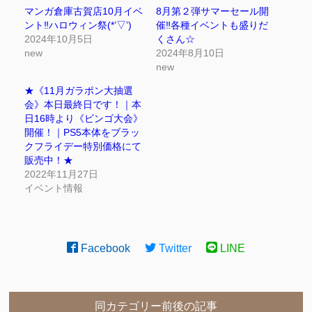
マンガ倉庫古賀店10月イベ
8月第２弾サマーセール開
ント‼ハロウィン祭(*’▽’)
催‼各種イベントも盛りだ
2024年10月5日
くさん☆
new
2024年8月10日
new
★《11月ガラポン大抽選
会》本日最終日です！｜本
日16時より《ビンゴ大会》
開催！｜PS5本体をブラッ
クフライデー特別価格にて
販売中！★
2022年11月27日
イベント情報
Facebook
Twitter
LINE
同カテゴリー前後の記事