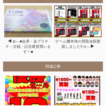
■金券・金プラチ
ゲーム機本体の買取金額更
前へ
ナ・古銭・記念硬貨買いま
新しました‼
次へ
す！■
関連記事