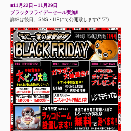
■11月22日～11月29日
ブラックフライデーセール実施‼
詳細は後日、SNS・HPにて公開致します(*’▽’)