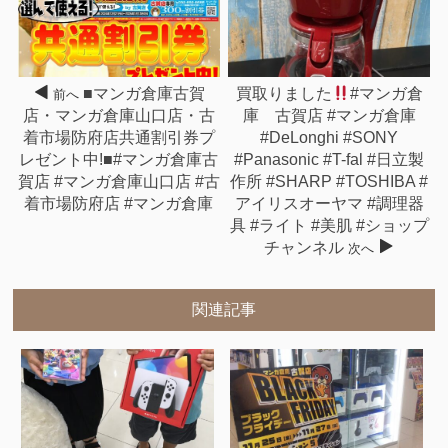
■マンガ倉庫古賀
買取りました
#マンガ倉
前へ
店・マンガ倉庫山口店・古
庫 古賀店 #マンガ倉庫
着市場防府店共通割引券プ
#DeLonghi #SONY
レゼント中!■#マンガ倉庫古
#Panasonic #T-fal #日立製
賀店 #マンガ倉庫山口店 #古
作所 #SHARP #TOSHIBA #
着市場防府店 #マンガ倉庫
アイリスオーヤマ #調理器
具 #ライト #美肌 #ショップ
チャンネル
次へ
関連記事