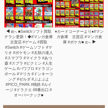
■Switchソフト買取
♦️カードコーナーより♠️#マン
前へ
チラシ更新！◆#マンガ倉庫
ガ倉庫 古賀店 #マンガ倉
古賀店 #ゲーム #買取
庫 #ポケカ■
次へ
#Switch #ゲームソフト #マ
リオ #ポケモン #太鼓の達人
#スマブラ #マイクラ #あつ
森 #スプラ #ピクミン #人生
ゲーム #パワプロ #ドラゴン
ボール #マリカ #ドンキーコ
ング #ゼルダ #ぷよぷよ
#PICO_PARK #桃鉄 #ルイ
ージ #ドラクエ #8番出口 #
オーバークック■