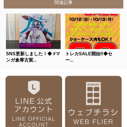
関連記事
SNS更新しました！◆ #マ
トレカSALE開始‼◆セ
ンガ倉庫古賀...
ー...