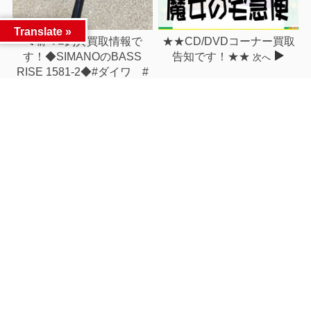
Translate »
■釣具買取情報で
★★CD/DVDコーナー買取
前へ
す！◆SIMANOのBASS
告知です！★★
次へ
RISE 1581-2◆#ダイワ #
シマノ #釣具 #釣り■
関連記事
Switchソフト買取チラシ
こんなの買い取りました！
更新！#マン...
《仮面ライダーク...