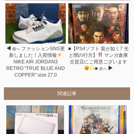
ファッションSNS更
■【PS4ソフト 龍が如く7 光
前へ
新しました！入荷情報
と闇の行方】
マンガ倉庫
NIKE AIR JORDAN3
古賀店にご用意ございます
RETRO “TRUE BLUE AND
■
次へ
COPPER” size 27.0
関連記事