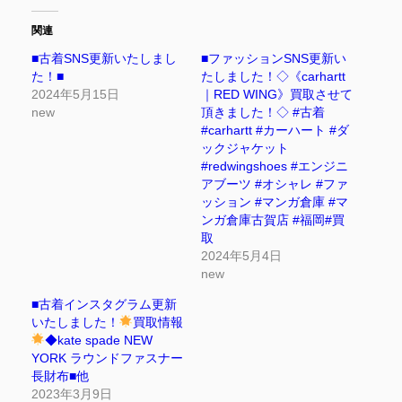
関連
■古着SNS更新いたしまし
■ファッションSNS更新い
た！■
たしました！◇《carhartt
2024年5月15日
｜RED WING》買取させて
new
頂きました！◇ #古着
#carhartt #カーハート #ダ
ックジャケット
#redwingshoes #エンジニ
アブーツ #オシャレ #ファ
ッション #マンガ倉庫 #マ
ンガ倉庫古賀店 #福岡#買
取
2024年5月4日
new
■古着インスタグラム更新
いたしました！
買取情報
◆kate spade NEW
YORK ラウンドファスナー
長財布■他
2023年3月9日