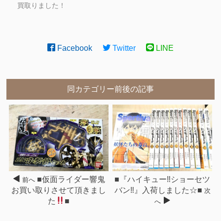
買取りました！
Facebook
Twitter
LINE
同カテゴリー前後の記事
■仮面ライダー響鬼
■『ハイキュー‼︎ショーセツ
前へ
お買い取りさせて頂きまし
バン‼︎』入荷しました☆■
次
た
■
へ