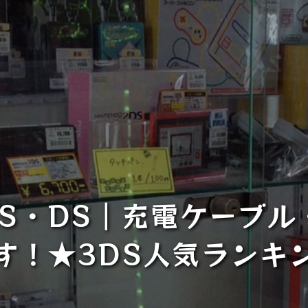
DS・DS｜充電ケーブル
す！★3DS人気ランキ